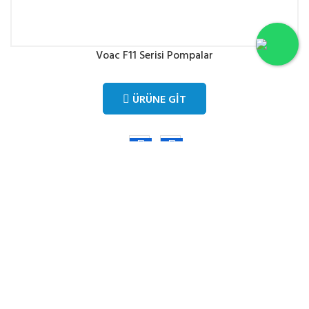
Voac F11 Serisi Pompalar
ÜRÜNE GIT
Hakkımızda
Firmamız 2002 yılında Ankara/Ostim Sanayi Sitesinde faaliyetine
başlamıştır. Kurucusu Ferhat KESKİNKAYA nın öncülüğü ve