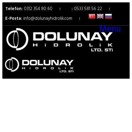
Telefon:
0312 354 80 60
:
0533 581 56 22
E-Posta:
info@dolunayhidrolik.com
Menu