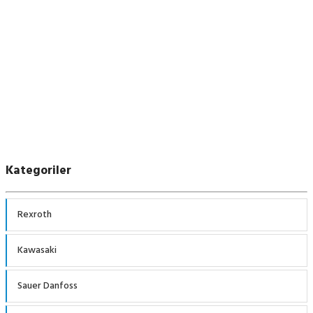
Parker F1 Serisi Pompalar
Kategoriler
Rexroth
Kawasaki
Sauer Danfoss