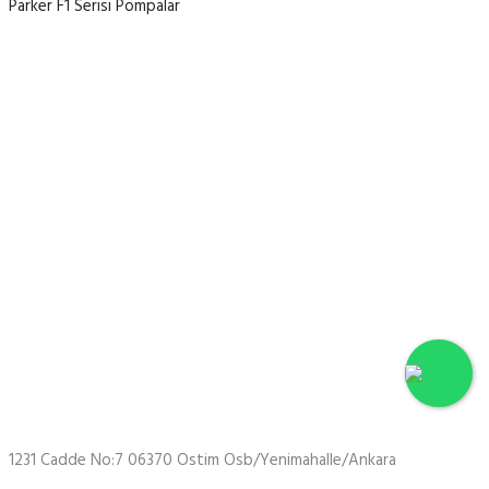
Parker F1 Serisi Pompalar
Hakkımızda
Firmamız 2002 yılında Ankara/Ostim Sanayi Sitesinde faaliyetine
başlamıştır. Kurucusu Ferhat KESKİNKAYA nın öncülüğü ve
tecrübesi ile birlikte uzman kadrosuyla iş makineleri, forekazık
makineleri, ekskavatör, loder, silindir ve liman vinçlerinin vb. hidrolik
ve mekanik sistemlerinin tamir, bakım ve onarımını yapmaktadır.
Bunun yanı sıra takip hizmetimiz ile periyodik bakımların zamanında
yapılarak olası aksiliklerin önüne geçmektedir.
1231 Cadde No:7 06370 Ostim Osb/Yenimahalle/Ankara