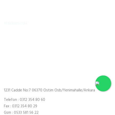
Hakkımızda
Firmamız 2002 yılında Ankara/Ostim Sanayi Sitesinde faaliyetine
başlamıştır. Kurucusu Ferhat KESKİNKAYA nın öncülüğü ve
tecrübesi ile birlikte uzman kadrosuyla iş makineleri, forekazık
makineleri, ekskavatör, loder, silindir ve liman vinçlerinin vb.
hidrolik ve mekanik sistemlerinin tamir, bakım ve onarımını
yapmaktadır. Bunun yanı sıra takip hizmetimiz ile periyodik
bakımların zamanında yapılarak olası aksiliklerin önüne
geçmektedir.
1231 Cadde No:7 06370 Ostim Osb/Yenimahalle/Ankara
Telefon : 0312 354 80 60
Fax : 0312 354 80 29
Gsm : 0533 581 56 22