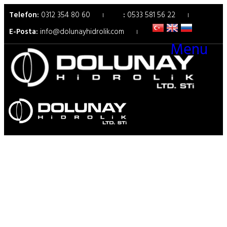
Telefon:
0312 354 80 60
:
0533 581 56 22
E-Posta:
info@dolunayhidrolik.com
Menu