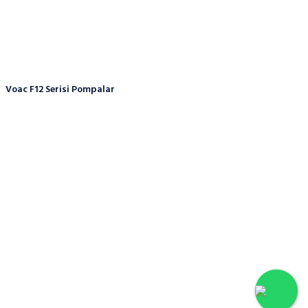
Voac F12 Serisi Pompalar
Hakkımızda
Firmamız 2002 yılında Ankara/Ostim Sanayi Sitesinde faaliyetine