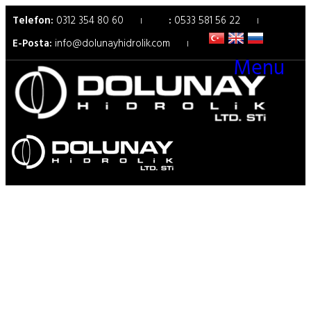
Telefon:
0312 354 80 60
:
0533 581 56 22
E-Posta:
info@dolunayhidrolik.com
Menu