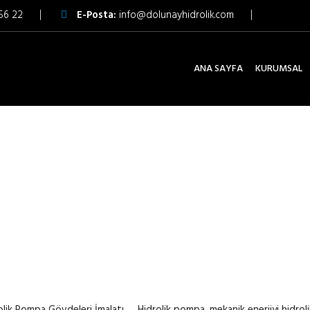
56 22
E-Posta:
info@dolunayhidrolik.com
ANA SAYFA
KURUMSAL
OLIK POMPA GÖVDELERI İM