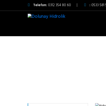
Telefon:
0312 354 80 60
:
0533 581 
HIDR