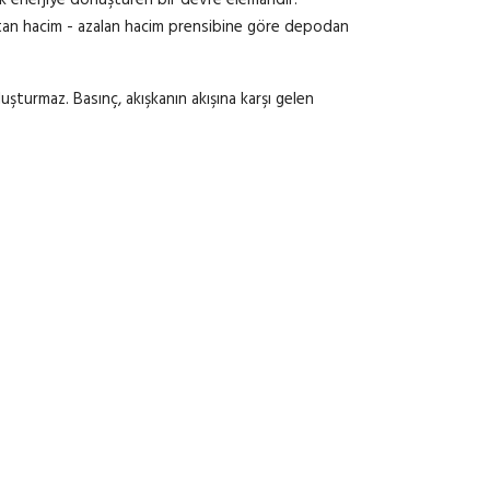
ik enerjiye dönüştüren bir devre elemandır.
rtan hacim - azalan hacim prensibine göre depodan
oluşturmaz. Basınç, akışkanın akışına karşı gelen