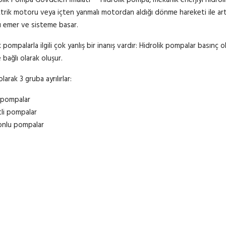
Hidrolik pompa, mekanik enerjiyi hidrol
ktrik motoru veya içten yanmalı motordan aldığı dönme hareketi ile a
ı emer ve sisteme basar.
k pompalarla ilgili çok yanlış bir inanış vardır: Hidrolik pompalar basınç 
 bağlı olarak oluşur.
larak 3 gruba ayrılırlar:
i pompalar
tli pompalar
tonlu pompalar