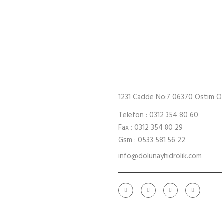
olik Pompa Gövdeleri İmalatı
1231 Cadde No:7 06370 Ostim O
faaliyetine başlamıştır.
Telefon : 0312 354 80 60
esi ile birlikte uzman
Fax : 0312 354 80 29
atör, loder, silindir ve liman
Gsm : 0533 581 56 22
ir, bakım ve onarımını
info@dolunayhidrolik.com
eriyodik bakımların zamanında