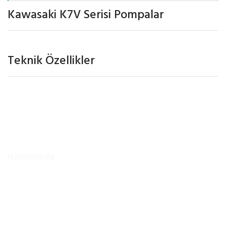
Kawasaki K7V Serisi Pompalar
Teknik Özellikler
Hakkımızda
Firmamız 2002 yılında Ankara/Ostim Sanayi Sitesinde faaliyetine
başlamıştır. Kurucusu Ferhat KESKİNKAYA nın öncülüğü ve
tecrübesi ile birlikte uzman kadrosuyla iş makineleri, forekazık
makineleri, ekskavatör, loder, silindir ve liman vinçlerinin vb.