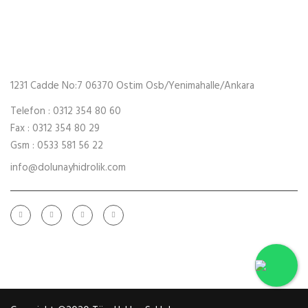
hidrolik ve mekanik sistemlerinin tamir, bakım ve onarımını
yapmaktadır. Bunun yanı sıra takip hizmetimiz ile periyodik
bakımların zamanında yapılarak olası aksiliklerin önüne
geçmektedir.
1231 Cadde No:7 06370 Ostim Osb/Yenimahalle/Ankara
Telefon : 0312 354 80 60
Fax : 0312 354 80 29
Gsm : 0533 581 56 22
info@dolunayhidrolik.com