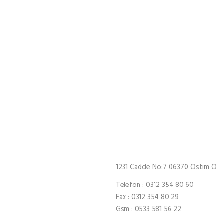
1231 Cadde No:7 06370 Ostim O
faaliyetine başlamıştır.
Telefon : 0312 354 80 60
esi ile birlikte uzman
Fax : 0312 354 80 29
atör, loder, silindir ve liman
Gsm : 0533 581 56 22