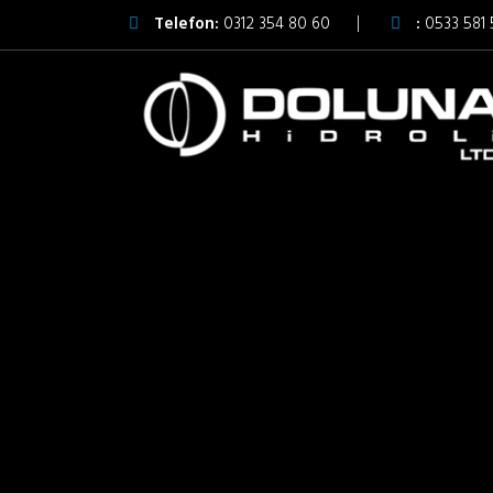
Telefon:
0312 354 80 60
:
0533 581 