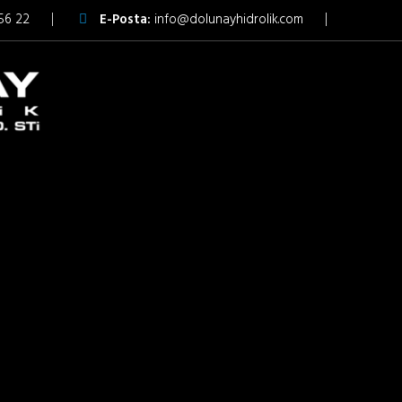
56 22
E-Posta:
info@dolunayhidrolik.com