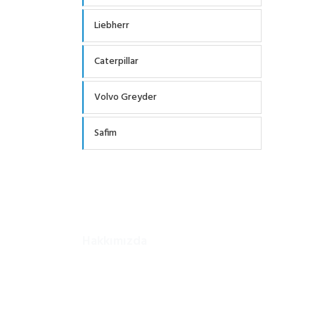
Liebherr
Caterpillar
Volvo Greyder
Safim
Hakkımızda
Firmamız 2002 yılında Ankara/Ostim Sanayi Sitesinde 
Kurucusu Ferhat KESKİNKAYA nın öncülüğü ve tecrüb
kadrosuyla iş makineleri, forekazık makineleri, ekskav