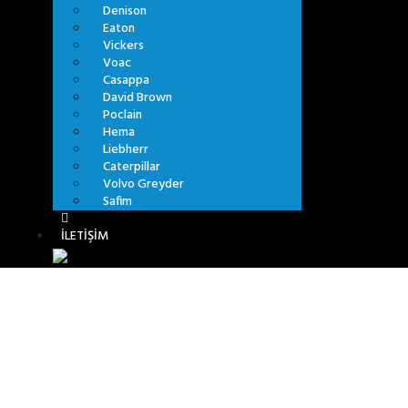
Denison
Eaton
Vickers
Voac
Casappa
David Brown
Poclain
Hema
Liebherr
Caterpillar
Volvo Greyder
Safim
İLETIŞIM