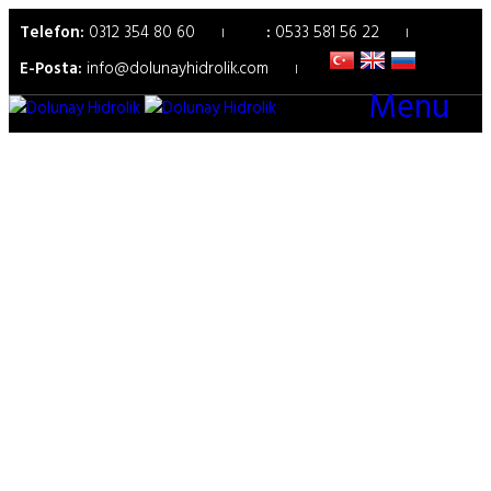
Telefon:
0312 354 80 60
:
0533 581 56 22
E-Posta:
info@dolunayhidrolik.com
Menu
Liebherr DPVG Serisi
Pompalar