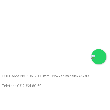
Hakkımızda
Firmamız 2002 yılında Ankara/Ostim Sanayi Sitesinde faaliyetine
başlamıştır. Kurucusu Ferhat KESKİNKAYA nın öncülüğü ve
tecrübesi ile birlikte uzman kadrosuyla iş makineleri, forekazık
makineleri, ekskavatör, loder, silindir ve liman vinçlerinin vb. hidrolik
ve mekanik sistemlerinin tamir, bakım ve onarımını yapmaktadır.
Bunun yanı sıra takip hizmetimiz ile periyodik bakımların zamanında
yapılarak olası aksiliklerin önüne geçmektedir.
1231 Cadde No:7 06370 Ostim Osb/Yenimahalle/Ankara
Telefon : 0312 354 80 60
Fax : 0312 354 80 29
Gsm : 0533 581 56 22